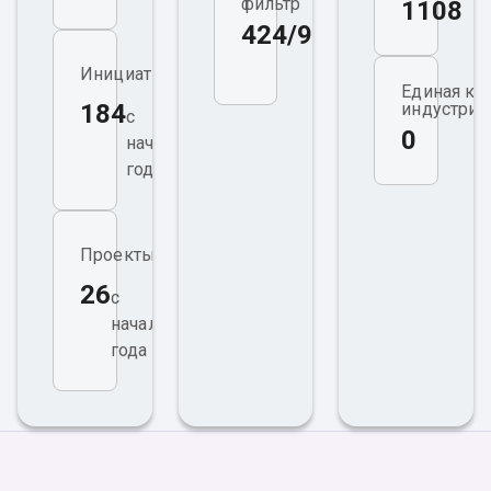
фильтр
1108
424/96
инвестора
защищены
Инициативы
Единая ка
184
индустриа
с
0
начала
года
Проекты
26
с
начала
года