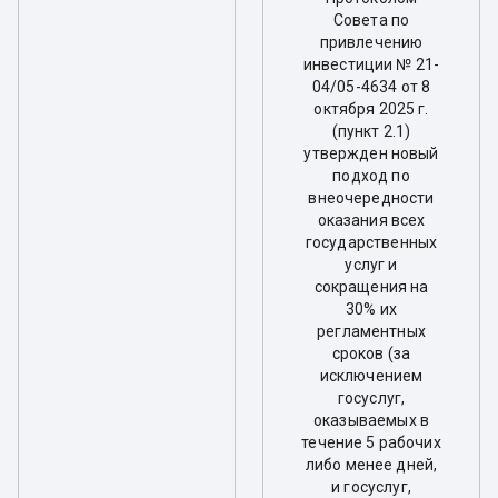
Совета по
привлечению
инвестиции № 21-
04/05-4634 от 8
октября 2025 г.
(пункт 2.1)
утвержден новый
подход по
внеочередности
оказания всех
государственных
услуг и
сокращения на
30% их
регламентных
сроков (за
исключением
госуслуг,
оказываемых в
течение 5 рабочих
либо менее дней,
и госуслуг,