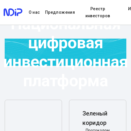
Реестр
И
О нас
Предложения
инвесторов
Национальная
цифровая
инвестиционная
платформа
Зеленый
коридор
Протоколом