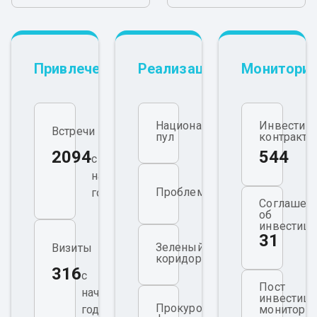
Привлечение
Реализация
Мониторин
Национальный
Инвестиц
Встречи
пул
контракты
2094
544
с
начала
Проблемные
года
Соглашен
об
инвестици
31
Зеленый
Визиты
коридор
316
с
Пост
начала
инвестиц
Прокурорский
года
мониторин