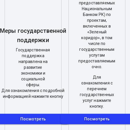
предоставляемых
Национальным
Банком РК) по
проектам,
включенных в
Меры государственной
«Зеленый
коридор», в том
поддержки
числе по
государственным
Государственная
услугам
поддержка
предоставляемым
направлена на
очно.
развитие
экономики и
Для
социальной
ознакомления с
сферы.
перечнем
Для ознакомления с подробной
государственных
информацией нажмите кнопку
услуг нажмите
кнопку.
Посмотреть
Посмотреть